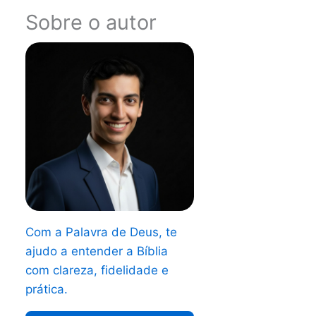
Sobre o autor
Com a Palavra de Deus, te
ajudo a entender a Bíblia
com clareza, fidelidade e
prática.