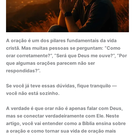
A oração é um dos pilares fundamentais da vida
cristã. Mas muitas pessoas se perguntam: “Como
orar corretamente?”, “Será que Deus me ouve?”, “Por
que algumas orações parecem não ser
respondidas?”.
Se você já teve essas dúvidas, fique tranquilo —
você não está sozinho.
A verdade é que orar não é apenas falar com Deus,
mas se conectar verdadeiramente com Ele. Neste
artigo, você vai entender como a Bíblia ensina sobre
a oração e como tornar sua vida de oração mais