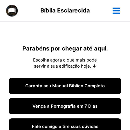
Ir
Bíblia Esclarecida
para
o
conteúdo
Parabéns por chegar até aqui.
Escolha agora o que mais pode
servir à sua edificação hoje.
↓
Garanta seu Manual Bíblico Completo
Vença a Pornografia em 7 Dias
Fale comigo e tire suas dúvidas